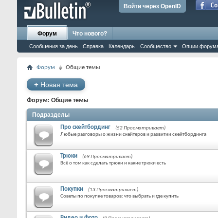
Войти через OpenID
Форум
Что нового?
Сообщения за день
Справка
Календарь
Сообщество
Опции форум
Форум
Общие темы
+
Новая тема
Форум:
Общие темы
Подразделы
Про скейтбординг
(52 Просматривает)
Любые разговоры о жизни скейтеров и развитии скейтбординга
Трюки
(69 Просматривает)
Всё о том как сделать трюки и какие трюки есть
Покупки
(13 Просматривает)
Советы по покупке товаров: что выбрать и где купить
Видео и Фото