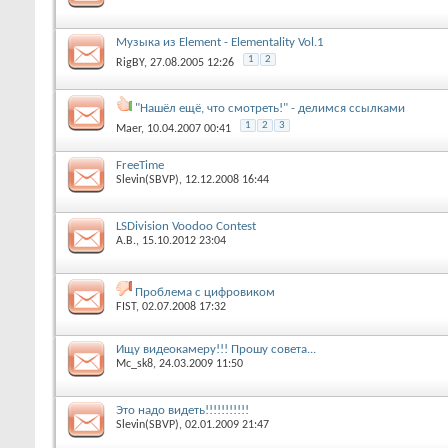
Музыка из Element - Elementality Vol.1
1
2
RigBY
‎, 27.08.2005 12:26
"Нашёл ещё, что смотреть!" - делимся ссылками
1
2
3
Maer
‎, 10.04.2007 00:41
FreeTime
Slevin(SBVP)
‎, 12.12.2008 16:44
LSDivision Voodoo Contest
A.B.
‎, 15.10.2012 23:04
Проблема с цифровиком
FIST
‎, 02.07.2008 17:32
Ищу видеокамеру!!! Прошу совета...
Mc_sk8
‎, 24.03.2009 11:50
Это надо видеть!!!!!!!!!!!
Slevin(SBVP)
‎, 02.01.2009 21:47