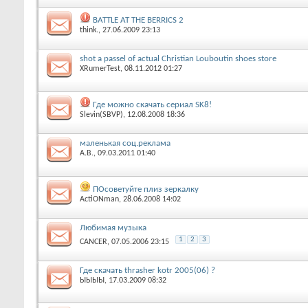
BATTLE AT THE BERRICS 2
think.
‎, 27.06.2009 23:13
shot a passel of actual Christian Louboutin shoes store
XRumerTest
‎, 08.11.2012 01:27
Где можно скачать сериал SK8!
Slevin(SBVP)
‎, 12.08.2008 18:36
маленькая соц.реклама
A.B.
‎, 09.03.2011 01:40
ПОсоветуйте плиз зеркалку
ActiONman
‎, 28.06.2008 14:02
Любимая музыка
1
2
3
CANCER
‎, 07.05.2006 23:15
Где скачать thrasher kotr 2005(06) ?
ЫЫЫЫ
‎, 17.03.2009 08:32