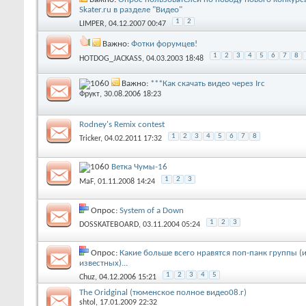
Skater.ru в разделе "Видео"
1
2
LIMPER
‎, 04.12.2007 00:47
Важно:
Фотки форумцев!
1
2
3
4
5
6
7
8
HOTDOG_JACKASS
‎, 04.03.2003 18:48
Важно:
***Как скачать видео через Irc
Фрукт
‎, 30.08.2006 18:23
Rodney's Remix contest
1
2
3
4
5
6
7
8
Tricker
‎, 04.02.2011 17:32
Ветка Чумы-16
1
2
3
MaF
‎, 01.11.2008 14:24
Опрос:
System of a Down
1
2
3
DOSSKATEBOARD
‎, 03.11.2004 05:24
Опрос:
Какие больше всего нравятся поп-панк группы (
известных)...
1
2
3
4
5
Chuz
‎, 04.12.2006 15:21
The Oridginal (тюменское полное видео08.г)
shtol
‎, 17.01.2009 22:32