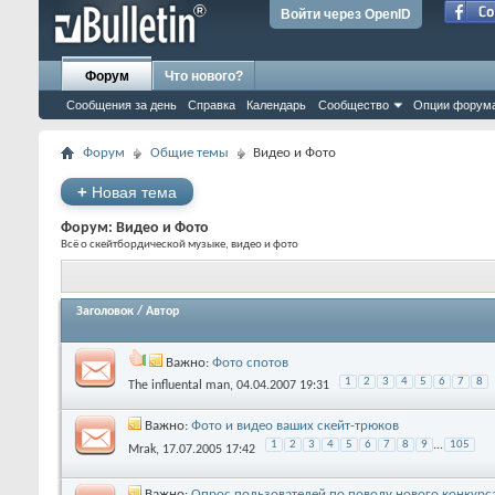
Войти через OpenID
Форум
Что нового?
Сообщения за день
Справка
Календарь
Сообщество
Опции форум
Форум
Общие темы
Видео и Фото
+
Новая тема
Форум:
Видео и Фото
Всё о скейтбордической музыке, видео и фото
Заголовок
/
Автор
Важно:
Фото спотов
1
2
3
4
5
6
7
8
The influental man
‎, 04.04.2007 19:31
Важно:
Фото и видео ваших скейт-трюков
1
2
3
4
5
6
7
8
9
...
105
Mrak
‎, 17.07.2005 17:42
Важно:
Опрос пользователей по поводу нового конкурса