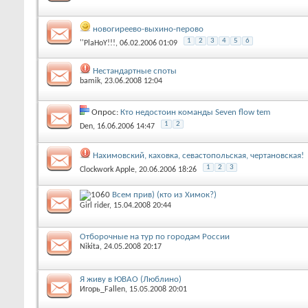
новогиреево-выхино-перово
1
2
3
4
5
6
''PlaHoY!!!
‎, 06.02.2006 01:09
Нестандартные споты
bamik
‎, 23.06.2008 12:04
Опрос:
Кто недостоин команды Seven flow tem
1
2
Den
‎, 16.06.2006 14:47
Нахимовский, каховка, севастопольская, чертановская!
1
2
3
Clockwork Apple
‎, 20.06.2006 18:26
Всем прив) (кто из Химок?)
Girl rider
‎, 15.04.2008 20:44
Отборочные на тур по городам России
Nikita
‎, 24.05.2008 20:17
Я живу в ЮВАО (Люблино)
Игорь_Fallen
‎, 15.05.2008 20:01