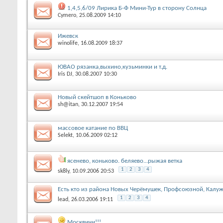
1,4,5,6/09 Лирика Б-Ф Мини-Тур в сторону Солнца
Cymero
‎, 25.08.2009 14:10
Ижевск
winolife
‎, 16.08.2009 18:37
ЮВАО рязанка,выхино,кузьминки и т.д.
Iris DJ
‎, 30.08.2007 10:30
Новый скейтшоп в Коньково
sh@itan
‎, 30.12.2007 19:54
массовое катание по ВВЦ
Selekt
‎, 10.06.2009 02:12
ясенево, коньково. беляево...рыжая ветка
1
2
3
4
sk8ly
‎, 10.09.2006 20:53
Есть кто из района Новых Черёмушек, Профсоюзной, Калу
1
2
3
4
lead
‎, 26.03.2006 19:11
Москвичи!!!