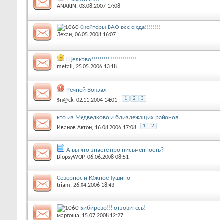
ANAKIN
‎, 03.08.2007 17:08
Скейтеры ВАО все сюда!!!!!!!!
Лехан
‎, 06.05.2008 16:07
Щелково!!!!!!!!!!!!!!!!!!!!!!!
metall
‎, 25.05.2006 13:18
Речной Вокзал
1
2
3
$n@ck
‎, 02.11.2004 14:01
кто из Медведково и близлежащих районов
1
2
Иванов Антон
‎, 16.08.2006 17:08
А вы что знаете про письменность?
BiopsyWOP
‎, 06.06.2008 08:51
Северное и Южное Тушино
triam
‎, 26.04.2006 18:43
Бибирево!!! отзовитесь!
маргоша
‎, 15.07.2008 12:27