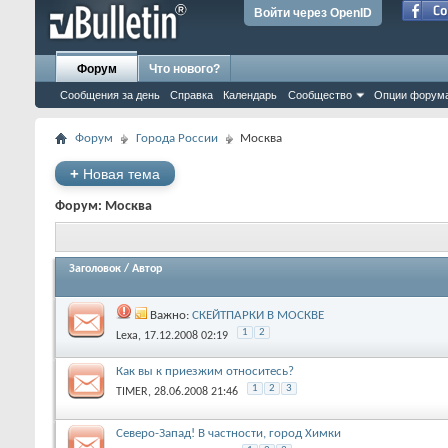
Войти через OpenID
Форум
Что нового?
Сообщения за день
Справка
Календарь
Сообщество
Опции форум
Форум
Города России
Москва
+
Новая тема
Форум:
Москва
Заголовок
/
Автор
Важно:
СКЕЙТПАРКИ В МОСКВЕ
1
2
Lexa
‎, 17.12.2008 02:19
Как вы к приезжим относитесь?
1
2
3
TIMER
‎, 28.06.2008 21:46
Северо-Запад! В частности, город Химки