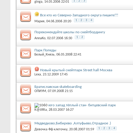
1
2
3
ginga
‎, 14.05.2006 22:01
Все кто из Северно-Западного округа пишите!!!
1
2
3
4
Мария
‎, 04.06.2006 20:20
Порекомендуйте школы по скейтбордингу
1
2
AnnaKo
‎, 02.07.2006 16:30
Парк Попеды
Белый_Князь
‎, 06.05.2008 22:41
Новый крытый скейтпарк Street hall Москва
Lexa
‎, 23.12.2009 17:45
Братиславская skateboarding
ОПИУМ
‎, 07.09.2008 21:15
юго запад тёплый стан- битцевский парк
К@tЯRa
‎, 28.03.2007 16:27
Медведково,Бибирево ,Алтуфьево,Отрадное .)
1
2
3
4
Девочка Фф клеточку
‎, 20.08.2007 01:59