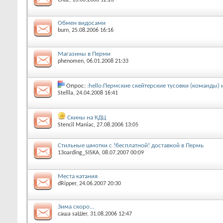
Обмен видосами
burn
‎, 25.08.2006 16:16
Магазины в Перми
phenomen
‎, 06.01.2008 21:33
Опрос:
:hello:Пермские скейтерские тусовки (команды) 
Stellla
‎, 24.04.2008 16:41
Скины на КДЦ
Stencil Maniac
‎, 27.08.2006 13:05
Стильные шмотки с !бесплатной! доставкой в Пермь
13oarding_SISKA
‎, 08.07.2007 00:09
Места катания
dRipper
‎, 24.06.2007 20:30
Зима скоро...
саша saШer
‎, 31.08.2006 12:47