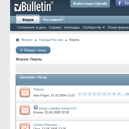
Войти через OpenID
Форум
Что нового?
Сообщения за день
Справка
Календарь
Сообщество
Опции форум
Форум
Города России
Пермь
+
Новая тема
Форум:
Пермь
Заголовок
/
Автор
Пермь
1
2
3
4
5
6
7
8
9
...
16
Alex Finger
‎, 15.10.2004 11:07
когда соревы начнутся?
Ксюня
‎, 03.06.2008 20:38
Споты Перьми...
Chuz
‎, 13.06.2006 12:26