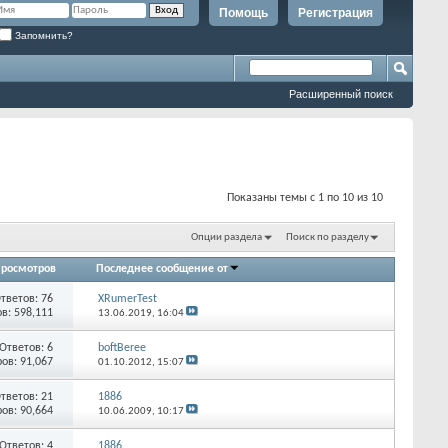
Помощь
Регистрация
Запомнить?
Расширенный поиск
Показаны темы с 1 по 10 из 10
Опции раздела
Поиск по разделу
росмотров
Последнее сообщение от
тветов:
76
XRumerTest
в: 598,111
13.06.2019,
16:04
Ответов:
6
boftBeree
ов: 91,067
01.10.2012,
15:07
тветов:
21
1886
ов: 90,664
10.06.2009,
10:17
Ответов:
4
1886