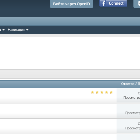
Войти через OpenID
а
Навигация
Ответов
/
П
О
Просмотро
Просмотр
О
Просмотр