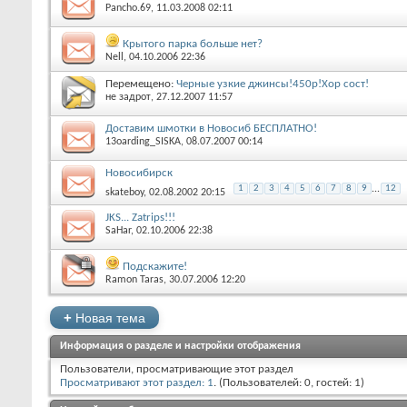
Pancho.69
‎, 11.03.2008 02:11
Крытого парка больше нет?
Nell
‎, 04.10.2006 22:36
Перемещено:
Черные узкие джинсы!450р!Хор сост!
не задрот
‎, 27.12.2007 11:57
Доставим шмотки в Новосиб БЕСПЛАТНО!
13oarding_SISKA
‎, 08.07.2007 00:14
Новосибирск
1
2
3
4
5
6
7
8
9
...
12
skateboy
‎, 02.08.2002 20:15
JKS... Zatrips!!!
SaHar
‎, 02.10.2006 22:38
Подскажите!
Ramon Taras
‎, 30.07.2006 12:20
+
Новая тема
Информация о разделе и настройки отображения
Пользователи, просматривающие этот раздел
Просматривают этот раздел: 1
. (Пользователей: 0, гостей: 1)