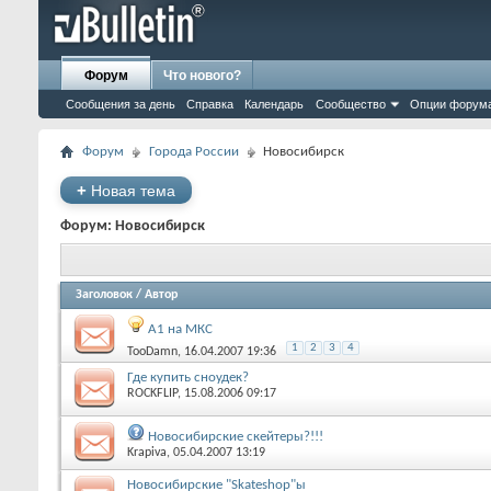
Форум
Что нового?
Сообщения за день
Справка
Календарь
Сообщество
Опции форум
Форум
Города России
Новосибирск
+
Новая тема
Форум:
Новосибирск
Заголовок
/
Автор
А1 на МКС
1
2
3
4
TooDamn
‎, 16.04.2007 19:36
Где купить сноудек?
ROCKFLIP
‎, 15.08.2006 09:17
Новосибирские скейтеры?!!!
Krapiva
‎, 05.04.2007 13:19
Новосибирские "Skateshop"ы