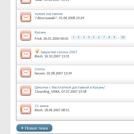
нужен наставник
\\безстыжий//
‎, 01.06.2008 23:29
Казань
1
2
3
4
5
6
7
8
9
...
30
Frick
‎, 26.01.2004 00:05
Закрытие сезона 2007
Klesh
‎, 16.10.2007 13:31
Споты
hessen
‎, 02.08.2007 13:29
Шмотки с бесплатной доставкой в Казань!
13oarding_SISKA
‎, 07.07.2007 23:58
21 июня
Klesh
‎, 18.06.2007 08:51
+
Новая тема