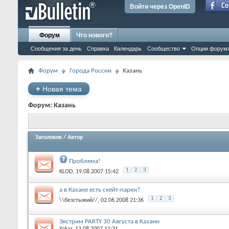
Войти через OpenID
Форум
Что нового?
Сообщения за день
Справка
Календарь
Сообщество
Опции форум
Форум
Города России
Казань
+
Новая тема
Форум:
Казань
Заголовок
/
Автор
Проблема!
1
2
3
KLOD
‎, 19.08.2007 15:42
а в Казане есть скейт-парки?
1
2
3
\\безстыжий//
‎, 02.06.2008 21:36
Экстрим PARTY 30 Августа в Казани
Yakar
‎, 13.08.2007 11:31