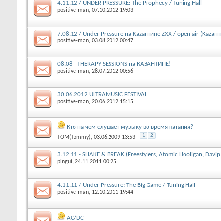
4.11.12 / UNDER PRESSURE: The Prophecy / Tuning Hall
positive-man
‎, 07.10.2012 19:03
7.08.12 / Under Pressure на Kazaнтипе ZXX / open air (Kazaнт
positive-man
‎, 03.08.2012 00:47
08.08 - THERAPY SESSIONS на КАЗАНТИПЕ!
positive-man
‎, 28.07.2012 00:56
30.06.2012 ULTRAMUSIC FESTIVAL
positive-man
‎, 20.06.2012 15:15
Кто на чем слушает музыку во время катания?
1
2
TOM(Tommy)
‎, 03.06.2009 13:53
3.12.11 - SHAKE & BREAK (Freestylers, Atomic Hooligan, Davip
pingui
‎, 24.11.2011 00:25
4.11.11 / Under Pressure: The Big Game / Tuning Hall
positive-man
‎, 12.10.2011 19:44
AC/DC