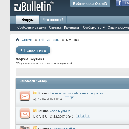
Войти через OpenID
Форум
Что нового?
Сообщения за день
Справка
Календарь
Сообщество
Опции форум
Форум
Общие темы
Музыка
+
Новая тема
Форум:
Музыка
Обсуждение всего, что связано с музыкой
Заголовок
/
Автор
Важно:
Неплохой способ поиска музыки
1
2
=)
‎, 17.04.2007 00:34
Важно:
Своя музыка
1
2
3
L-O-V-E-U
‎, 13.12.2007 19:41
Важно:
Заливаем файлы!