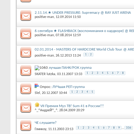
2.11.14.★ UNDER PRESSURE: Supremacy @ RAY JUST ARENA
positive-man
‎, 12.09.2014 11:50
6 сентября ★ FLASHBACK (воспоминания о хардкоре) @ RE
positive-man
‎, 07.08.2014 12:59
02.01.2014 - MASTERS OF HARDCORE World Club Tour @ 
1
2
positive-man
‎, 26.12.2013 11:24
лучшая ПАНК/РОК группа
1
2
3
4
5
6
7
8
SKATER lutzka
‎, 03.11.2007 13:33
Опрос:
ЛУЧшая РЕП группа
1
2
3
4
5
Slel
‎, 20.12.2007 10:44
VII Премия Муз ТВ! Sum 41 в России!!!
^_^АндреЙ^_^
‎, 28.04.2009 20:29
ЧЕ слушаете?
1
2
3
4
5
6
7
8
9
...
336
Глинкоу
‎, 11.11.2003 23:13