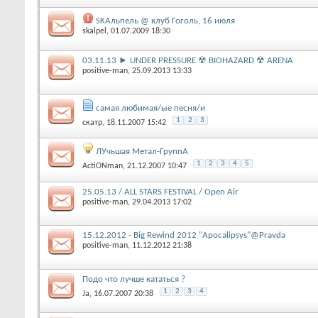
SKAльпель @ клуб Гоголь, 16 июля
skalpel
‎, 01.07.2009 18:30
03.11.13 ► UNDER PRESSURE ☢ BIOHAZARD ☢ ARENA
positive-man
‎, 25.09.2013 13:33
самая любимая/ые песня/и
1
2
3
скатр
‎, 18.11.2007 15:42
ЛУчьшая Метал-ГруппА
1
2
3
4
5
ActiONman
‎, 21.12.2007 10:47
25.05.13 / ALL STARS FESTIVAL / Open Air
positive-man
‎, 29.04.2013 17:02
15.12.2012 - Big Rewind 2012 "Apocalipsys"@Pravda
positive-man
‎, 11.12.2012 21:38
Подо что лучше кататься ?
1
2
3
4
Ja
‎, 16.07.2007 20:38