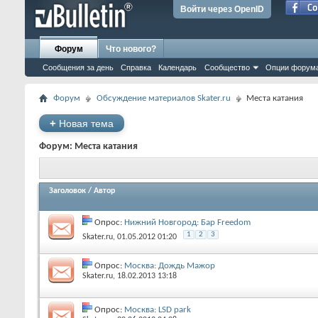
Войти через OpenID
Форум
Что нового?
Сообщения за день
Справка
Календарь
Сообщество
Опции форум
Форум
Обсуждение материалов Skater.ru
Места катания
+
Новая тема
Форум:
Места катания
Заголовок
/
Автор
Опрос:
Нижний Новгород: Бар Freedom
1
2
3
Skater.ru
‎, 01.05.2012 01:20
Опрос:
Москва: Дождь Мажор
Skater.ru
‎, 18.02.2013 13:18
Опрос:
Москва: LSD park