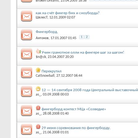
Broken Dreams
‎, 23.04.2005 18:38
как на счёт фингер бмх и сноуборда?
ШелесТ
‎, 12.01.2009 02:07
Фингерборд.
1
2
Антонов
‎, 17.01.2007 01:45
Учим грамотное олли на фингере шаг за шагом!
$n@ck
‎, 23.04.2007 20:20
Перекрутил
CatSnowball
‎, 27.12.2007 06:44
12 — 14 сентября 2008 года Центральный выставочны
as_
‎, 03.09.2008 00:03
фингерборд контест МЦа «Созведие»
as_
‎, 28.08.2008 01:40
29 июня соревнования по фингерборду.
as_
‎, 21.06.2008 01:01