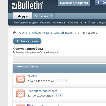
Войти через OpenID
Форум
Что нового?
Сообщения за день
Справка
Календарь
Сообщество
Опции форум
Форум
Общие темы
Другой Экстрим
Фингерборд
+
Новая тема
Форум:
Фингерборд
Всё о фингербординге обсуждайте здесь
Заголовок
/
Автор
ТРЮКИ
1
2
3
Zеro
‎, 19.12.2007 01:45
Моё видео(fingerboard)
1
2
as_
‎, 20.12.2006 21:34