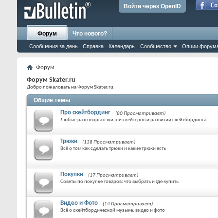
Войти через OpenID
Форум
Что нового?
Сообщения за день
Справка
Календарь
Сообщество
Опции форум
Форум
Форум Skater.ru
Добро пожаловать на Форум Skater.ru.
Общие темы
Про скейтбординг
(80 Просматривает)
Любые разговоры о жизни скейтеров и развитии скейтбординга
Трюки
(138 Просматривает)
Всё о том как сделать трюки и какие трюки есть
Покупки
(17 Просматривает)
Советы по покупке товаров: что выбрать и где купить
Видео и Фото
(14 Просматривает)
Всё о скейтбордической музыке, видео и фото