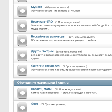
Музыка
(4 Просматривает)
Обсуждение всего, что связано с музыкой
Новичкам - FAQ
(1 Просматривает)
Ответы на самые популярные вопросы, касательно скейтборда. Все о
модераторами.
Нескейтовые разговоры
(137 Просматривает)
Обсуждение всего, что не связано напрямую со скейтом.
Другой Экстрим
(88 Просматривает)
Всё о других видах экстрима, кроме скейтбординга: сноускейт, сноу
другие
Skater.ru: как он есть
(1 Просматривает)
Обсуждение самого проекта, предложение идей и критика существу
Обсуждение материалов Skater.ru
Новости, статьи
(69 Просматривает)
Комментарии к новостям и статьям из раздела "Почитать"
Фото
(27 Просматривает)