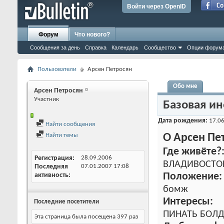
Войти через OpenID
Форум
Что нового?
Сообщения за день
Справка
Календарь
Сообщество
Опции форум
Пользователи
Арсен Петросян
Обо мне
Арсен Петросян
Участник
Базовая и
Дата рождения
17.06
Найти сообщения
Найти темы
О Арсен Пе
Где живёте?
Регистрация
28.09.2006
ВЛАДИВОСТО
Последняя
07.01.2007
17:08
активность
Положение:
бомж
Интересы:
Последние посетители
ПИНАТЬ БОЛД
Эта страница была посещена
397
раз