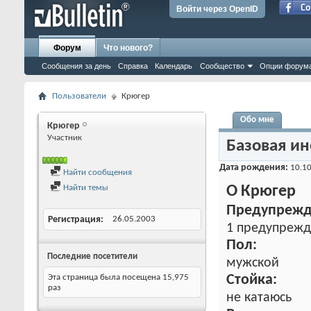
Войти через OpenID
Форум
Что нового?
Сообщения за день
Справка
Календарь
Сообщество
Опции форум
Пользователи
Крюгер
Обо мне
Крюгер
Участник
Базовая и
Дата рождения
10.10
Найти сообщения
Найти темы
О Крюгер
Предупрежд
Регистрация
26.05.2003
1 предупреж
Пол:
Последние посетители
мужской
Эта страница была посещена
15,975
Стойка:
раз
не катаюсь