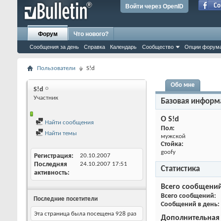
Войти через OpenID
Форум
Что нового?
Сообщения за день
Справка
Календарь
Сообщество
Опции форум
Пользователи
S!d
Обо мне
S!d
Участник
Базовая информ
О S!d
Найти сообщения
Пол:
Найти темы
мужской
Стойка:
goofy
Регистрация
20.10.2007
Последняя
24.10.2007
17:51
Статистика
активность
Всего сообщени
Всего сообщений
Последние посетители
Сообщений в день
Эта страница была посещена
928
раз
Дополнительная