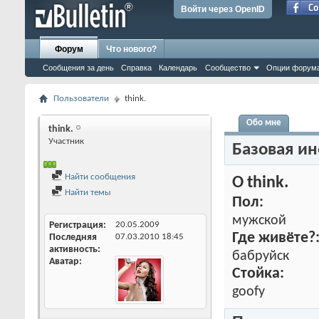
Войти через OpenID
Форум
Что нового?
Сообщения за день
Справка
Календарь
Сообщество
Опции форум
Пользователи
think.
Обо мне
think.
Участник
Базовая и
Найти сообщения
О think.
Найти темы
Пол:
мужской
Регистрация
20.05.2009
Где живёте?
Последняя
07.03.2010
18:45
активность
бабруйск
Аватар
Стойка:
goofy