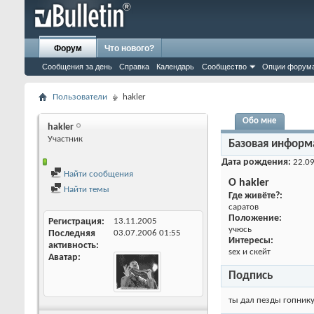
Форум
Что нового?
Сообщения за день
Справка
Календарь
Сообщество
Опции форум
Пользователи
hakler
Обо мне
hakler
Участник
Базовая информ
Дата рождения
22.0
Найти сообщения
О hakler
Найти темы
Где живёте?:
cаратов
Положение:
Регистрация
13.11.2005
учюсь
Последняя
03.07.2006
01:55
Интересы:
активность
sex и скейт
Аватар
Подпись
ты дал пезды гопник