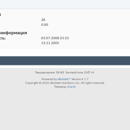
й
26
0.00
 информация
сть
03.07.2006
01:55
13.11.2005
Текущее время:
14:43
. Часовой пояс GMT +4.
Powered by
vBulletin®
Version 4.1.7
Copyright © 2026 vBulletin Solutions, Inc. All rights reserved.
Перевод:
zCarot