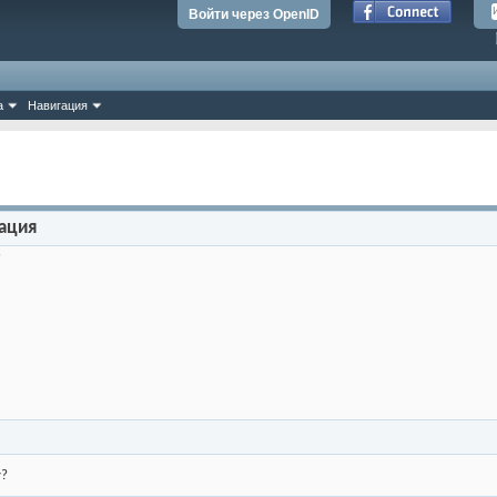
Войти через OpenID
а
Навигация
ация
9
у?