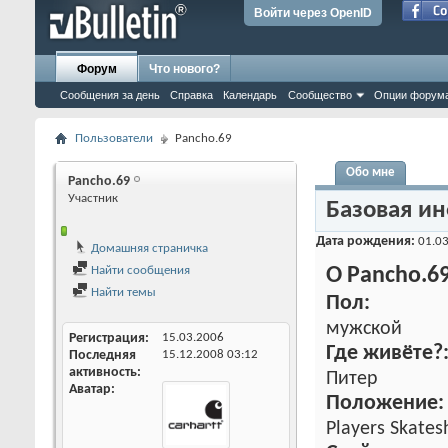
Войти через OpenID
Форум
Что нового?
Сообщения за день
Справка
Календарь
Сообщество
Опции форум
Пользователи
Pancho.69
Обо мне
Pancho.69
Участник
Базовая и
Дата рождения
01.03
Домашняя страничка
Найти сообщения
О Pancho.6
Найти темы
Пол:
мужской
Регистрация
15.03.2006
Где живёте?
Последняя
15.12.2008
03:12
активность
Питер
Аватар
Положение:
Players Skate