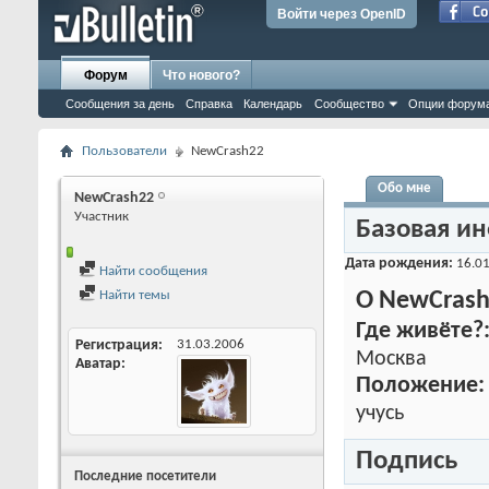
Войти через OpenID
Форум
Что нового?
Сообщения за день
Справка
Календарь
Сообщество
Опции форум
Пользователи
NewCrash22
Обо мне
NewCrash22
Участник
Базовая и
Дата рождения
16.01
Найти сообщения
Найти темы
О NewCras
Где живёте?
Регистрация
31.03.2006
Москва
Аватар
Положение:
учусь
Подпись
Последние посетители