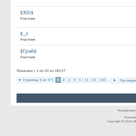
$XIII$
Участник
$_s
Участник
$Грэй$
Участник
Показано с 1 по 50 из 18537
Страница 1 из 371
1
2
3
4
5
11
51
101
...
Последн
Текущее вре
Powered
Copyright © 2026 vBul