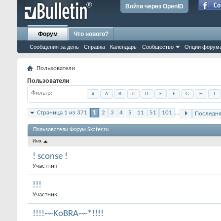
Войти через OpenID
Форум
Что нового?
Сообщения за день
Справка
Календарь
Сообщество
Опции форум
Пользователи
Пользователи
Фильтр
#
A
B
C
D
E
F
G
H
I
Страница 1 из 371
1
2
3
4
5
11
51
101
...
Последн
Пользователи Форум Skater.ru
Имя
! sconse !
Участник
!!!
Участник
!!!!~~KoBRA~~*!!!!