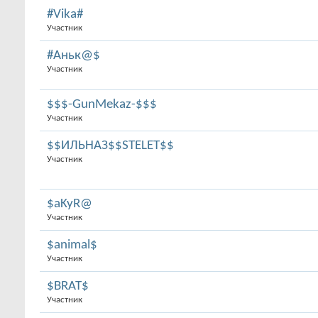
#Vika#
Участник
#Аньк@$
Участник
$$$-GunMekaz-$$$
Участник
$$ИЛЬНАЗ$$STELET$$
Участник
$aKyR@
Участник
$animal$
Участник
$BRAT$
Участник