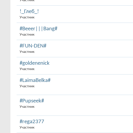
Участник
!_Глеб_!
Участник
#Beeer|||Bang#
Участник
#FUN-DEN#
Участник
#goldenenick
Участник
#LaimaBelka#
Участник
#Pupseek#
Участник
#rega2377
Участник