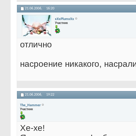
21.06.2006,
16:20
xXxPlumxXx
Участник
отлично
насроение никакого, насрали 
21.06.2006,
19:22
The_Hammer
Участник
Хе-хе!