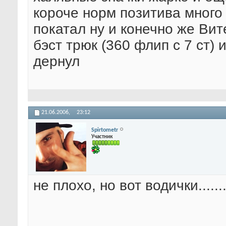
короче норм позитива много
покатал ну и конечно же Вит
бэст трюк (360 флип с 7 ст) 
дернул
21.06.2006,
23:12
Spirtometr
Участник
не плохо, но вот водички........