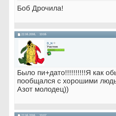
Боб Дрочила!
22.06.2006,
10:06
D_N
Участник
Было пи+дато!!!!!!!!!!Я как 
пообщался с хорошими люд
Азот молодец))
22.06.2006,
10:07