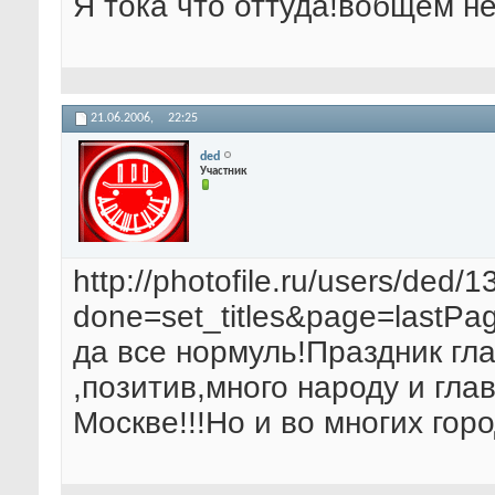
Я тока что оттуда!вобщем не 
21.06.2006,
22:25
ded
Участник
http://photofile.ru/users/ded/
done=set_titles&page=lastPa
да все нормуль!Праздник гла
,позитив,много народу и гла
Москве!!!Но и во многих горо