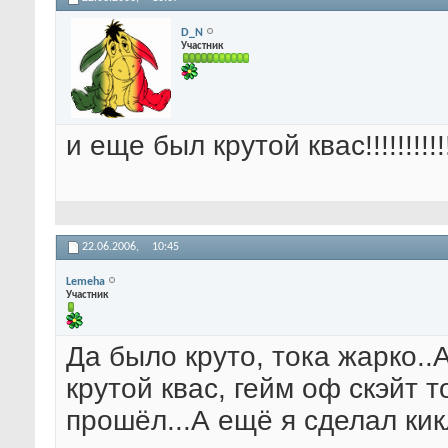
D_N
Участник
и еще был крутой квас!!!!!!!!!!
22.06.2006,
10:45
Lemeha
Участник
Да было круто, тока жарко..
крутой квас, гейм оф скэйт 
прошёл...А ещё я сделал кик