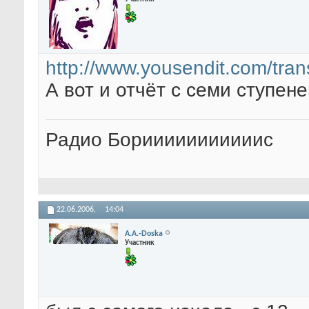
http://www.yousendit.com/tra
А вот и отчёт с семи ступен
Радио Борииииииииииис
22.06.2006,
14:04
A.A.-Doska
Участник