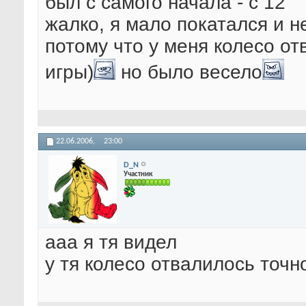
был с самого начала - с 12
жалко, я мало покатался и н
потому что у меня колесо о
игры)
но было весело
22.06.2006,
23:00
D_N
Участник
ааа я тя видел
у тя колесо отвалилось точн