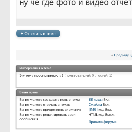
ну чё где фото и видео отчё
+
Ответить в теме
«
Предыдуща
Информация о теме
Эту тему просматривают: 1
(пользователей: 0 , гостей: 1)
Ваши права
Вы
не можете
создавать новые темы
BB коды
Вкл.
Вы
не можете
отвечать в темах
Смайлы
Вкл.
Вы
не можете
прикреплять вложения
[IMG]
код
Вкл.
Вы
не можете
редактировать свои
HTML код
Выкл.
сообщения
Правила форума