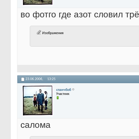
во фотго где азот словил тр
Изображения
23.06.2006,
13:25
спанчбоб
Участник
салома