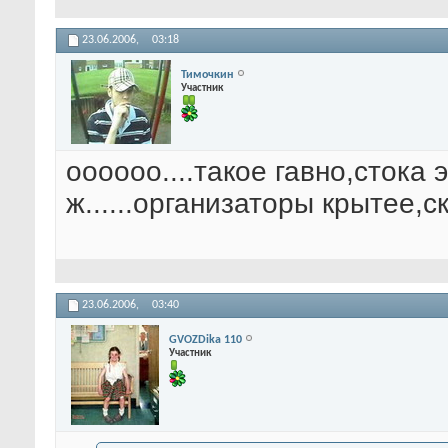
23.06.2006,
03:18
Тимочкин
Участник
оооооо....такое гавно,стока 
ж......организаторы крытее,с
23.06.2006,
03:40
GVOZDika 110
Участник