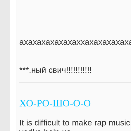
ахахахахахахаххахахахахах
***.ный свич!!!!!!!!!!!
ХО-РО-ШО-О-О
It is difficult to make rap musiс