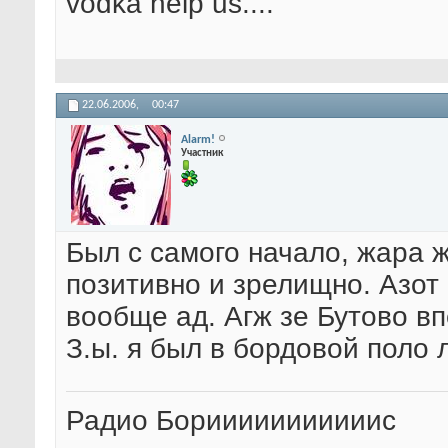
vodka help us....
22.06.2006,
00:47
Alarm!
Участник
Был с самого начало, жара 
позитивно и зрелищно. Азот 
вообще ад. Агж зе Бутово вп
З.ы. я был в бордовой поло 
Радио Борииииииииииис