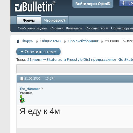
Войти через OpenID
Форум
Что нового?
Сообщения за день
Справка
Календарь
Сообщество
Опции форум
Форум
Общие темы
Про скейтбординг
21 июня -- Skater
+
Ответить в теме
Тема:
21 июня -- Skater.ru и Freestyle Dist представляют: Go Ska
21.06.2006,
15:37
The_Hammer
Участник
Я еду к 4м