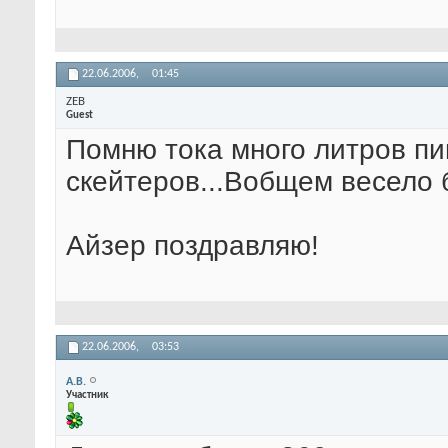
22.06.2006,
01:45
ZEB
Guest
Помню тока много литров пив
скейтеров...Вобщем весело б
Айзер поздравляю!
22.06.2006,
03:53
A.B.
Участник