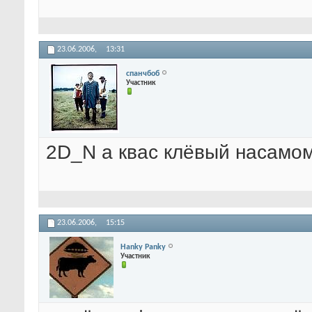
23.06.2006,
13:31
спанчбоб
Участник
2D_N а квас клёвый насамом
23.06.2006,
15:15
Hanky Panky
Участник