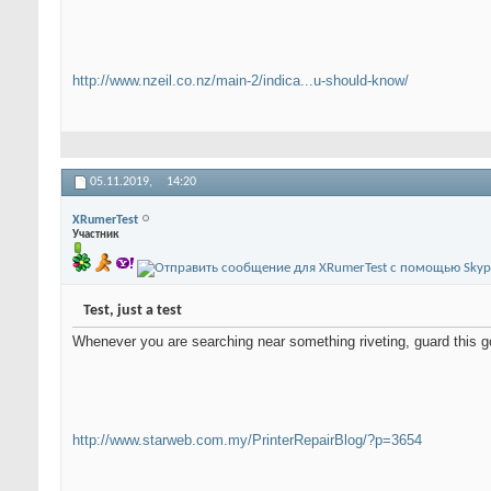
http://www.nzeil.co.nz/main-2/indica...u-should-know/
05.11.2019,
14:20
XRumerTest
Участник
Test, just a test
Whenever you are searching near something riveting, guard this 
http://www.starweb.com.my/PrinterRepairBlog/?p=3654