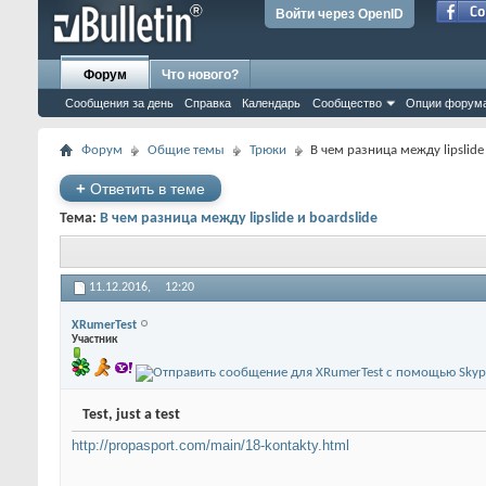
Войти через OpenID
Форум
Что нового?
Сообщения за день
Справка
Календарь
Сообщество
Опции форум
Форум
Общие темы
Трюки
В чем разница между lipslide 
+
Ответить в теме
Тема:
В чем разница между lipslide и boardslide
11.12.2016,
12:20
XRumerTest
Участник
Test, just a test
http://propasport.com/main/18-kontakty.html