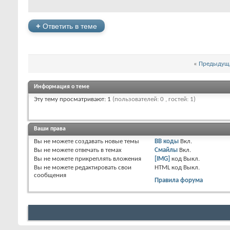
+
Ответить в теме
«
Предыдуща
Информация о теме
Эту тему просматривают: 1
(пользователей: 0 , гостей: 1)
Ваши права
Вы
не можете
создавать новые темы
BB коды
Вкл.
Вы
не можете
отвечать в темах
Смайлы
Вкл.
Вы
не можете
прикреплять вложения
[IMG]
код
Выкл.
Вы
не можете
редактировать свои
HTML код
Выкл.
сообщения
Правила форума