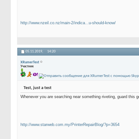
http://www.nzeil.co.nz/main-2/indica...u-should-know/
05.11.2019,
14:20
XRumerTest
Участник
Test, just a test
Whenever you are searching near something riveting, guard this 
http://www.starweb.com.my/PrinterRepairBlog/?p=3654