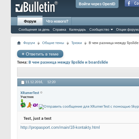
Войти через OpenID
Форум
Что нового?
Сообщения за день
Справка
Календарь
Сообщество
Опции форум
Форум
Общие темы
Трюки
В чем разница между lipslide 
+
Ответить в теме
Тема:
В чем разница между lipslide и boardslide
11.12.2016,
12:20
XRumerTest
Участник
Test, just a test
http://propasport.com/main/18-kontakty.html