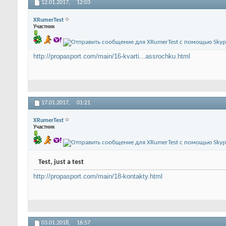
12.01.2017,
12:03
XRumerTest
Участник
http://propasport.com/main/16-kvarti...assrochku.html
17.01.2017,
01:21
XRumerTest
Участник
Test, just a test
http://propasport.com/main/18-kontakty.html
03.01.2018,
16:57