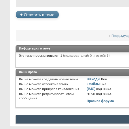
+
Ответить в теме
«
Предыдуща
Информация о теме
Эту тему просматривают: 1
(пользователей: 0 , гостей: 1)
Ваши права
Вы
не можете
создавать новые темы
BB коды
Вкл.
Вы
не можете
отвечать в темах
Смайлы
Вкл.
Вы
не можете
прикреплять вложения
[IMG]
код
Выкл.
Вы
не можете
редактировать свои
HTML код
Выкл.
сообщения
Правила форума