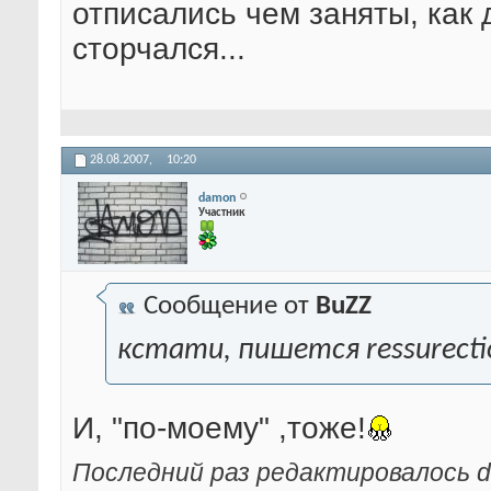
отписались чем заняты, как д
сторчался...
28.08.2007,
10:20
damon
Участник
Сообщение от
BuZZ
кстати, пишется ressurect
И, "по-моему" ,тоже!
Последний раз редактировалось d