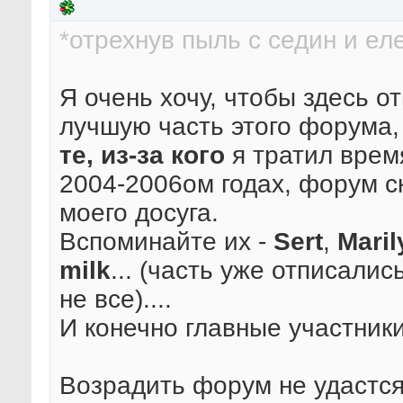
*отрехнув пыль с седин и ел
Я очень хочу, чтобы здесь 
лучшую часть этого форума
те, из-за кого
я тратил врем
2004-2006ом годах, форум с
моего досуга.
Вспоминайте их -
Sert
,
Mari
milk
... (часть уже отписалис
не все)....
И конечно главные участник
Возрадить форум не удастся