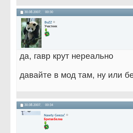
30.08.2007,
00:30
BuZZ
Участник
да, гавр крут нереально
давайте в мод там, ну или б
30.08.2007,
00:34
Nawty Geeza!
Бритая Белка