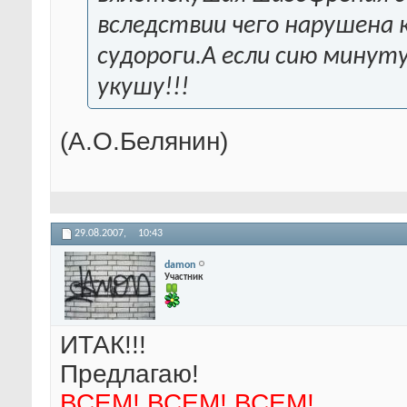
вследствии чего нарушена 
судороги.А если сию минуту
укушу!!!
(А.О.Белянин)
29.08.2007,
10:43
damon
Участник
ИТАК!!!
Предлагаю!
ВСЕМ! ВСЕМ! ВСЕМ!