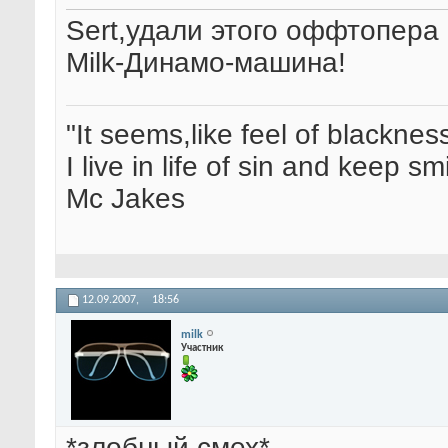
Sert,удали этого оффтопера
Milk-Динамо-машина!
"It seems,like feel of blacknes
I live in life of sin and keep sm
Mc Jakes
12.09.2007,
18:56
milk
Участник
*злобный смех*