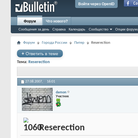
Войти через OpenID
Форум
Что нового?
Сообщения за день
Справка
Календарь
Сообщество
Опции форум
Форум
Города России
Питер
Reserection
+
Ответить в теме
Тема:
Reserection
27.08.2007,
16:01
damon
Участник
Reserection