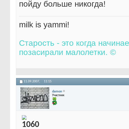
пойду больше никогда!
milk is yammi!
Старость - это когда начина
позасирали малолетки. ©
11.09.2007,
11:15
damon
Участник