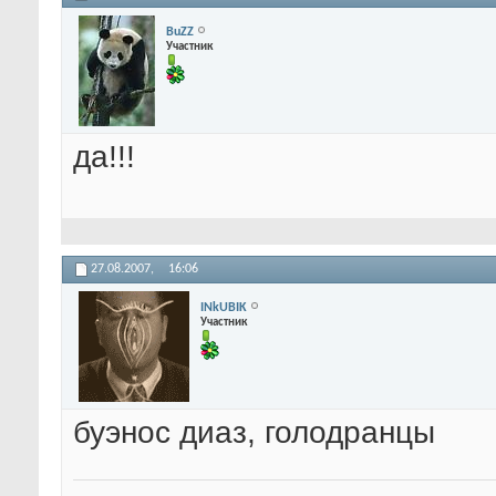
BuZZ
Участник
да!!!
27.08.2007,
16:06
INkUBIK
Участник
буэнос диаз, голодранцы