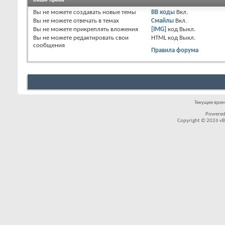
Ваши права
Вы
не можете
создавать новые темы
BB коды
Вкл.
Вы
не можете
отвечать в темах
Смайлы
Вкл.
Вы
не можете
прикреплять вложения
[IMG]
код
Выкл.
Вы
не можете
редактировать свои
HTML код
Выкл.
сообщения
Правила форума
Текущее вре
Powered
Copyright © 2026 vBul