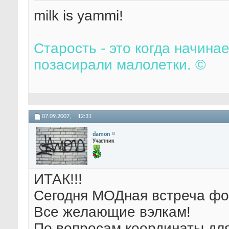
milk is yammi!
Старость - это когда начина
позасирали малолетки. ©
07.09.2007,
12:31
damon
Участник
ИТАК!!!
Сегодня МОДная встреча фо
Все желающие вэлкам!
По вопросам координаты для