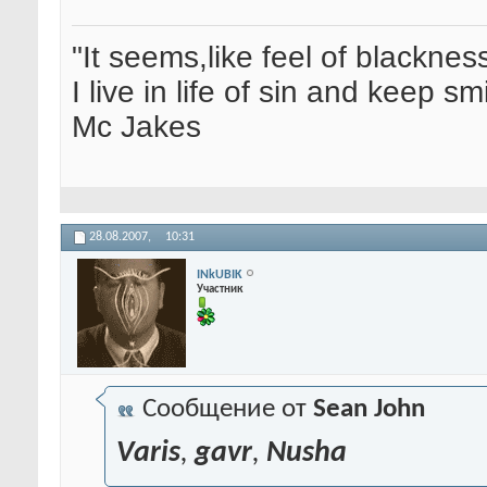
"It seems,like feel of blacknes
I live in life of sin and keep sm
Mc Jakes
28.08.2007,
10:31
INkUBIK
Участник
Сообщение от
Sean John
Varis
,
gavr
,
Nusha