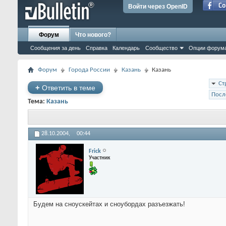
Войти через OpenID
Форум
Что нового?
Сообщения за день
Справка
Календарь
Сообщество
Опции форум
Форум
Города России
Казань
Казань
Ст
+
Ответить в теме
Посл
Тема:
Казань
28.10.2004,
00:44
Frick
Участник
Будем на сноускейтах и сноубордах разъезжать!