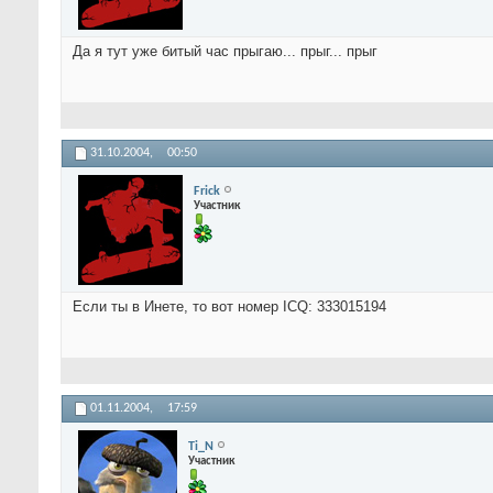
Да я тут уже битый час прыгаю... прыг... прыг
31.10.2004,
00:50
Frick
Участник
Если ты в Инете, то вот номер ICQ: 333015194
01.11.2004,
17:59
Ti_N
Участник