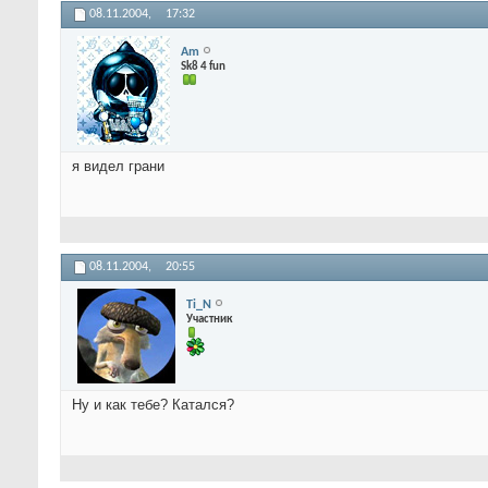
08.11.2004,
17:32
Am
Sk8 4 fun
я видел грани
08.11.2004,
20:55
Ti_N
Участник
Ну и как тебе? Катался?