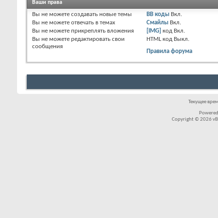
Ваши права
Вы
не можете
создавать новые темы
BB коды
Вкл.
Вы
не можете
отвечать в темах
Смайлы
Вкл.
Вы
не можете
прикреплять вложения
[IMG]
код
Вкл.
Вы
не можете
редактировать свои
HTML код
Выкл.
сообщения
Правила форума
Текущее вре
Powered
Copyright © 2026 vBul