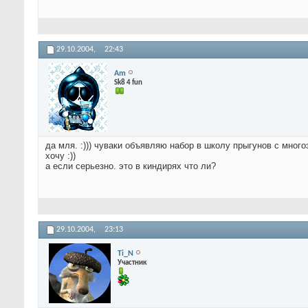
29.10.2004,
22:43
Am
Sk8 4 fun
да мля. :))) чуваки объявляю набор в школу прыгунов с многоэ
хочу :))
а если серьезно. это в киндирях что ли?
29.10.2004,
23:13
Ti_N
Участник