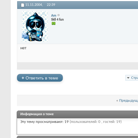
11.11.2004,
22:39
Am
Sk8 4 fun
нет
+
Ответить в теме
Стр
«
Предыдуща
Информация о теме
Эту тему просматривают: 19
(пользователей: 0 , гостей: 19)