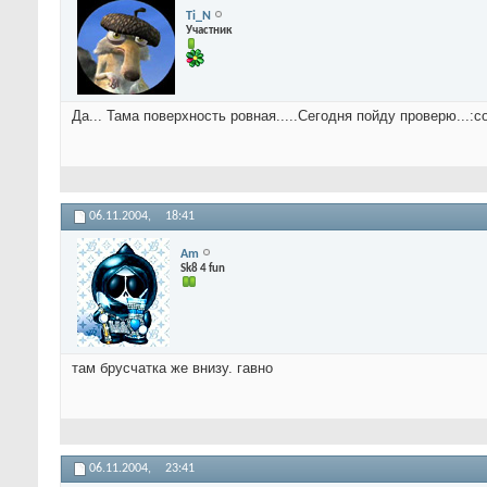
Ti_N
Участник
Да... Тама поверхность ровная.....Сегодня пойду проверю...:co
06.11.2004,
18:41
Am
Sk8 4 fun
там брусчатка же внизу. гавно
06.11.2004,
23:41