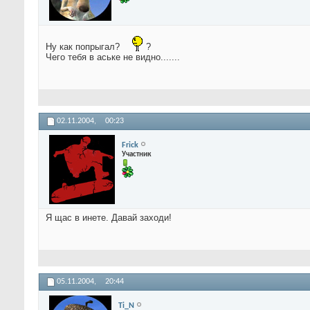
Ну как попрыгал?
?
Чего тебя в аське не видно.......
02.11.2004,
00:23
Frick
Участник
Я щас в инете. Давай заходи!
05.11.2004,
20:44
Ti_N