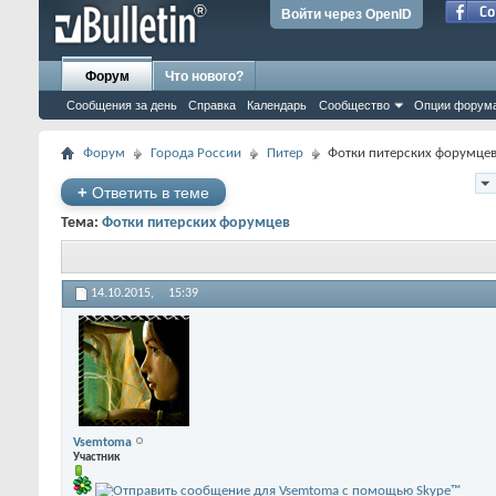
Войти через OpenID
Форум
Что нового?
Сообщения за день
Справка
Календарь
Сообщество
Опции форум
Форум
Города России
Питер
Фотки питерских форумце
+
Ответить в теме
Тема:
Фотки питерских форумцев
14.10.2015,
15:39
Vsemtoma
Участник