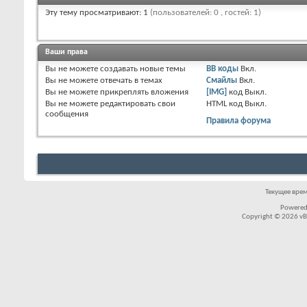
Эту тему просматривают: 1
(пользователей: 0 , гостей: 1)
Ваши права
Вы
не можете
создавать новые темы
BB коды
Вкл.
Вы
не можете
отвечать в темах
Смайлы
Вкл.
Вы
не можете
прикреплять вложения
[IMG]
код
Выкл.
Вы
не можете
редактировать свои
HTML код
Выкл.
сообщения
Правила форума
Текущее вре
Powered
Copyright © 2026 vBul