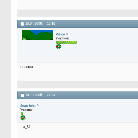
15.04.2008,
13:18
Vision
Участник
еааахх
14.10.2008,
22:24
Sean John
Участник
. о_О