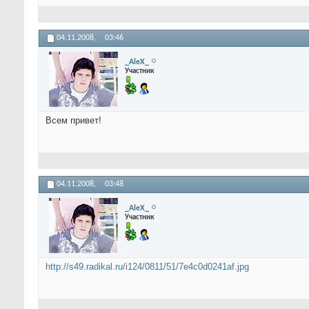
04.11.2008,
03:46
_AleX_
Участник
Всем привет!
04.11.2008,
03:48
_AleX_
Участник
http://s49.radikal.ru/i124/0811/51/7e4c0d0241af.jpg